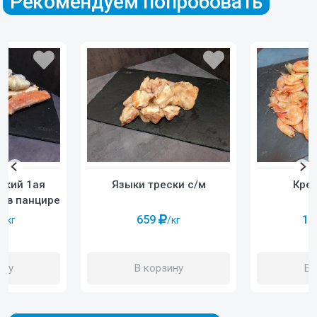
Рекомендуем попробовать
ский 1ая
Языки трески с/м
Крев
й в панцире
659
1 
/кг
/кг
ину
В корзину
В 