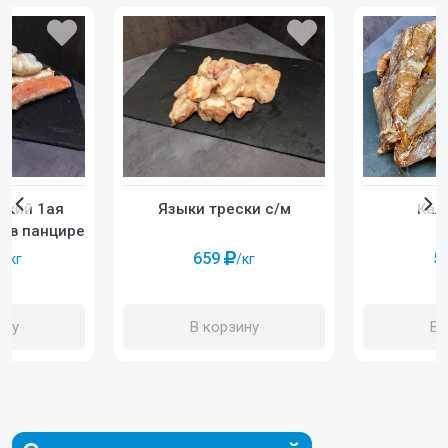
Кал
ский 1ая
Языки трески с/м
й в панцире
5
659
/кг
/кг
В 
ину
В корзину