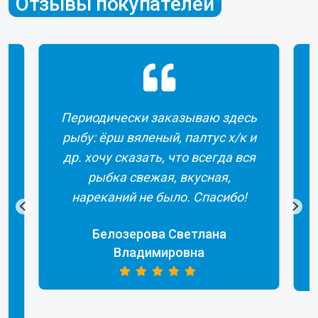
Отзывы покупателей
чески заказываю здесь
Все было сделано 
рш вяленый, палтус х/к и
прекрасный серви
 сказать, что всегда вся
из другой страны
ка свежая, вкусная,
Сотрудники помог
ний не было. Спасибо!
продукции. Полу
востор
лозерова Светлана
Владимировна
Трофимова Екате