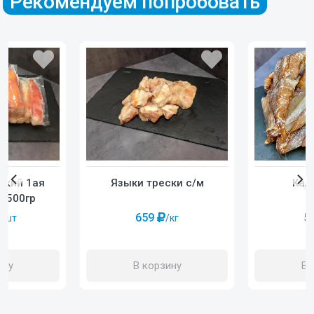
Рекомендуем попробовать
Кал
ский 1ая
Языки трески с/м
у 500гр
5
659
/шт
/кг
В 
ину
В корзину