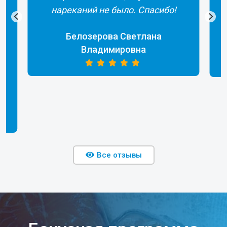
а
нареканий не было. Спасибо!
Белозерова Светлана
Владимировна
Все отзывы