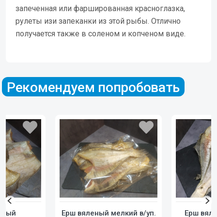
запеченная или фаршированная красноглазка,
рулеты изи запеканки из этой рыбы. Отлично
получается также в соленом и копченом виде.
Рекомендуем попробовать
Ерш вяленый мелкий в/уп.
еный
Ерш вял