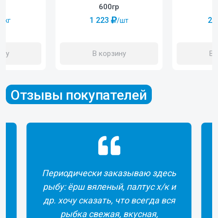
600гр
1 223
2 
/шт
/кг
В корзину
ину
В 
Отзывы покупателей
Периодически заказываю здесь
рыбу: ёрш вяленый, палтус х/к и
др. хочу сказать, что всегда вся
рыбка свежая, вкусная,