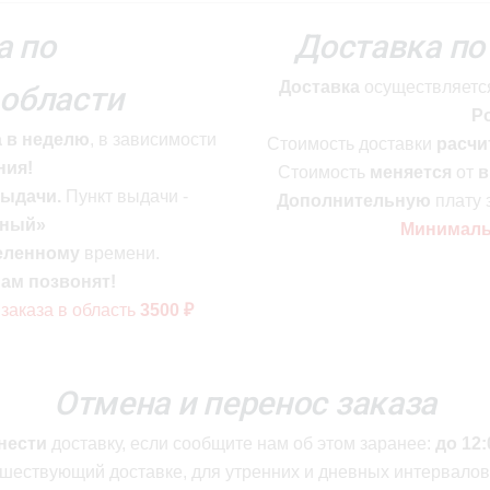
а по
Доставка по
Доставка
осуществляетс
области
Р
а в неделю
, в зависимости
Стоимость
доставки
расчи
ния!
Стоимость
меняется
от
в
выдачи.
Пункт выдачи -
Дополнительную
плату 
бный»
Минимал
еленному
времени.
ам позвонят!
заказа в область
3500 ₽
Отмена и перенос заказа
нести
доставку, если сообщите нам об этом заранее:
до 12:
дшествующий доставке, для утренних и дневных интервалов