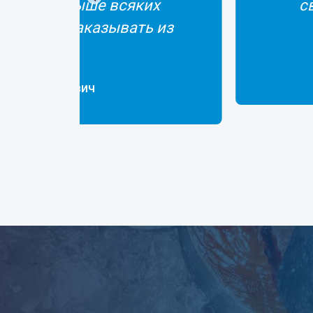
, вкусная, нареканий не было. Спасибо!
Белозерова Светлана Владимировна