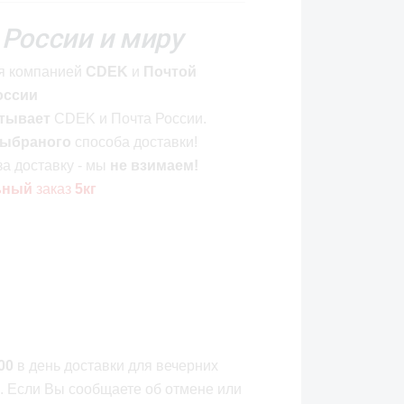
 России и миру
я компанией
CDEK
и
Почтой
оссии
тывает
CDEK и Почта России.
ыбраного
способа доставки!
за доставку - мы
не взимаем!
ьный
заказ
5кг
00
в день доставки для вечерних
. Если Вы сообщаете об отмене или