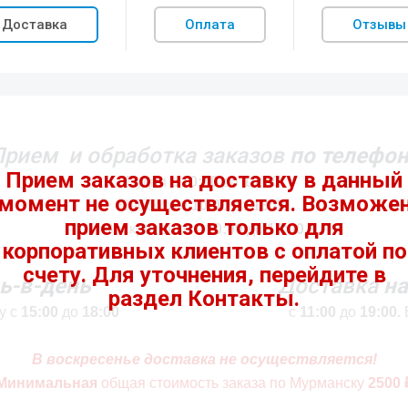
Доставка
Оплата
Отзывы
Прием и обработка заказов
по телефон
Будни c
10:00
до
19:00
Суббота c
10:00
до
18:00
Воскресенье c
10:00
до
17:00
ь-в-день
Доставка
на
у с
15:00
до
18:00
с
11:00
до
19:00.
В воскресенье доставка не осуществляется!
Минимальная
общая стоимость
заказа по Мурманску
2500 