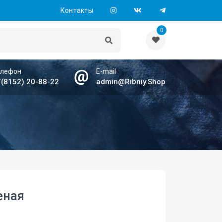
Контакты
0
елефон
E-mail
(8152) 20-88-22
admin@Ribniy.Shop
еная