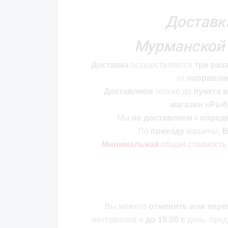
Доставк
Мурманской 
Доставка
осуществляется
три раз
от
направле
Доставляем
только до
пункта 
магазин «Ры
Мы
не доставляем
к
опред
По
приезду
машины,
В
Минимальная
общая стоимость
Вы можете
отменить или пере
интервалов и
до 19:00
в день, пре