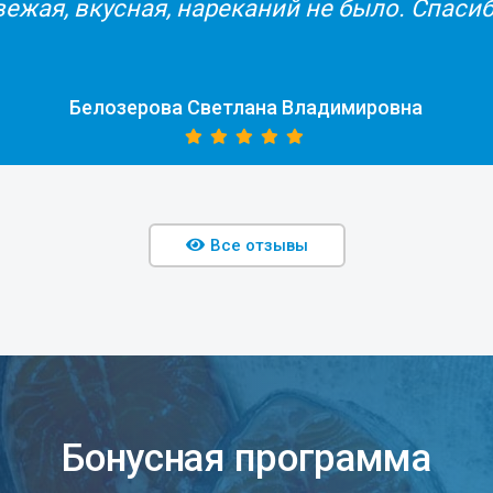
Сотрудники помогл
продукции. Получатель
Трофимова Екатери
Все отзывы
Бонусная программа