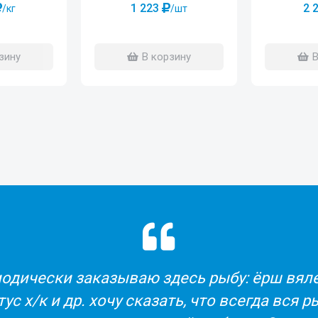
1 223
2 
/шт
/кг
В корзину
зину
В
Все было сделано очень быст
Заказывали из другой ст