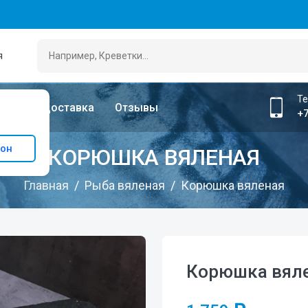
я
Т
лата
Доставка
Отзывы
+7
ион
КОРЮШКА ВЯЛЕНАЯ
Главная
Рыба вяленая
Корюшка вяленая
Корюшка вял