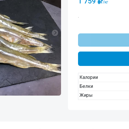
1 759
/кг
.
Калории
Белки
Жиры