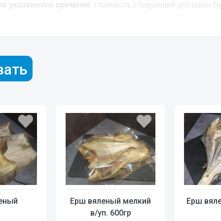
же указанного времени
, стоимость следующей доставки б
вать
Ерш вяленый мелкий
еный
Ерш вял
в/уп. 600гр