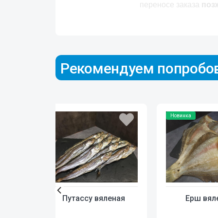
переносе заказа
поз
Рекомендуем попробо
Новинка
Путассу вяленая
Ерш вял