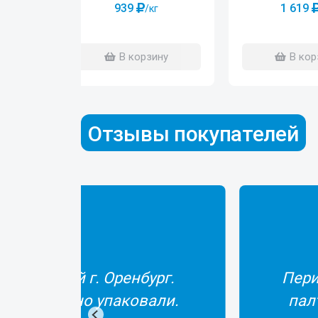
939
1 619
/кг
В корзину
В кор
Отзывы покупателей
ески заказываю здесь рыбу: ёрш вяленый,
к и др. хочу сказать, что всегда вся рыбка