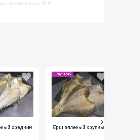
удет увеличена на
49
₽
Популярно
еный средний
Ерш вяленый крупный
О