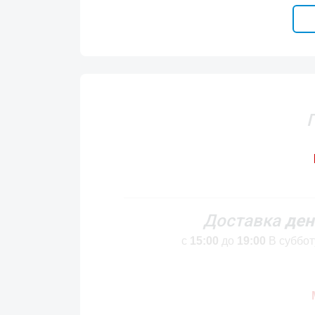
Доставка
ден
с
15:00
до
19:00
В суббот