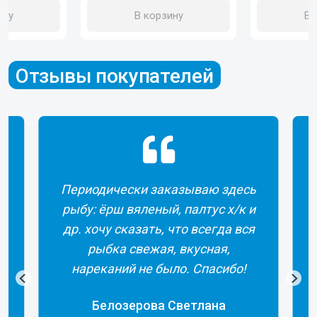
ину
В корзину
В 
Отзывы покупателей
Периодически заказываю здесь
рыбу: ёрш вяленый, палтус х/к и
др. хочу сказать, что всегда вся
рыбка свежая, вкусная,
а
нареканий не было. Спасибо!
Белозерова Светлана