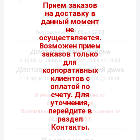
телефону
Будни c
10:00
до
19:00
Суббота c
10:00
до
18:00
Воскресенье c
10:00
до
17:00
Доставка
день-в-день
с
15:00
до
19:00
В субботу с
15:00
до
18:00
Доставка
на следующий день
с
11:00
до
19:00.
В субботу с
11:00
до
18:00
В воскресенье доставка не
осуществляется!
Минимальная
общая стоимость
заказа по
Мурманску
2500 ₽