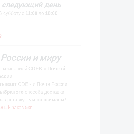
 следующий день
В субботу с
11:00
до
18:00
₽
 России и миру
я компанией
CDEK
и
Почтой
оссии
тывает
CDEK и Почта России.
ыбраного
способа доставки!
за доставку - мы
не взимаем!
ьный
заказ
5кг