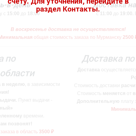
ь-в-день
Доставка
на
у с
15:00
до
18:00
с
11:00
до
19:00.
В воскресенье доставка не осуществляется!
Минимальная
общая стоимость
заказа по Мурманску
2500 
а по
Доставка по
Доставка
осуществляетс
области
Р
а в неделю
, в зависимости
Стоимость
доставки
расчи
ния!
Стоимость
меняется
от
в
выдачи.
Пункт выдачи -
Дополнительную
плату 
бный»
Минимал
еленному
времени.
ам позвонят!
заказа в область
3500 ₽