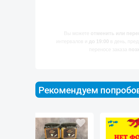
Вы можете
отменить или пере
интервалов и
до 19:00
в день, пре
переносе заказа
поз
Рекомендуем попробо