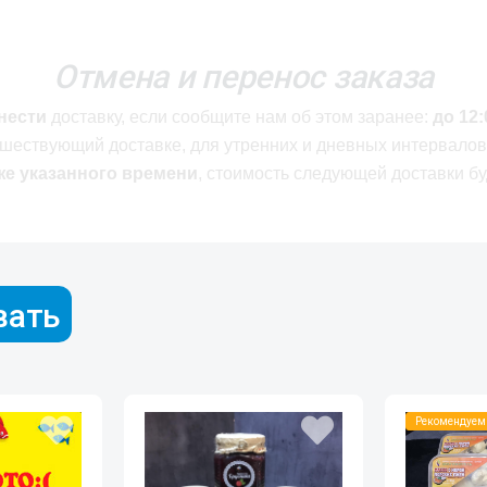
Отмена и перенос заказа
нести
доставку, если сообщите нам об этом заранее:
до 12:
дшествующий доставке, для утренних и дневных интервалов
же указанного времени
, стоимость следующей доставки б
вать
Рекомендуем