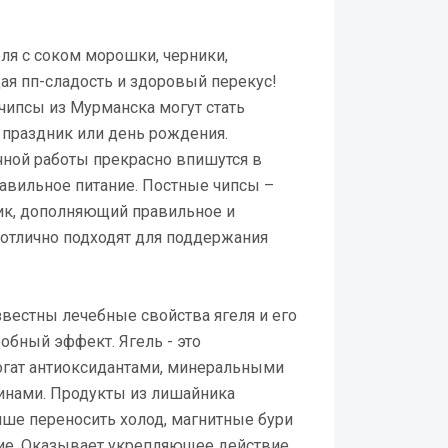
ля с соком морошки, черники,
щая пп-сладость и здоровый перекус!
чипсы из Мурманска могут стать
 праздник или день рождения.
чной работы прекрасно впишутся в
авильное питание. Постные чипсы –
к, дополняющий правильное и
 отлично подходят для поддержания
вестны лечебные свойства ягеля и его
бный эффект. Ягель - это
огат антиоксидантами, минеральными
инами. Продукты из лишайника
ше переносить холод, магнитные бури
ие. Оказывает укрепляющее действие