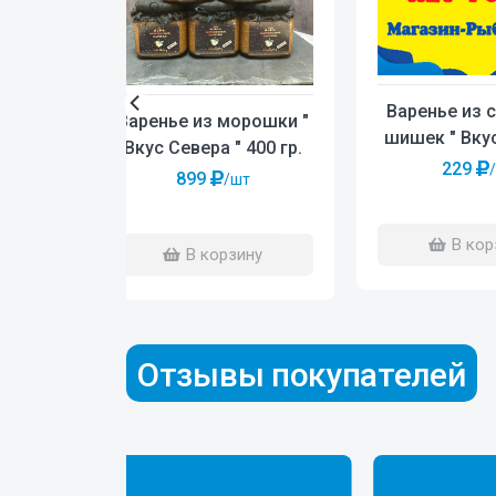
Варенье из 
Варенье из морошки "
шишек " Вку
Вкус Севера " 400 гр.
100 г
229
899
/шт
В кор
В корзину
Отзывы покупателей