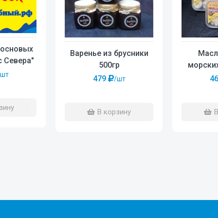
сосновых
Варенье из брусники
Масл
с Севера"
500гр
морских
р.
/шт
479
4
/шт
зину
В корзину
В