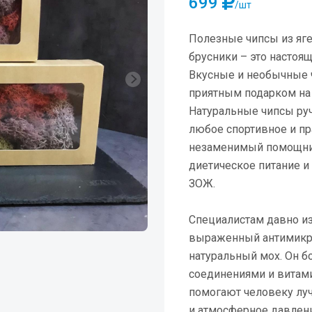
699
/шт
Полезные чипсы из яге
брусники – это настоя
Вкусные и необычные 
приятным подарком на
Натуральные чипсы ру
любое спортивное и пр
незаменимый помощни
диетическое питание и
ЗОЖ.
Специалистам давно из
выраженный антимикро
натуральный мох. Он б
соединениями и витам
помогают человеку луч
и атмосферное давлен