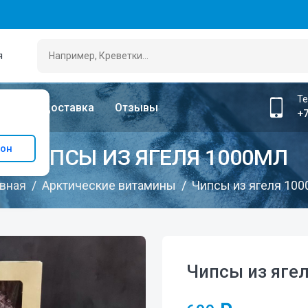
я
Т
лата
Доставка
Отзывы
+7
ион
ЧИПСЫ ИЗ ЯГЕЛЯ 1000МЛ
авная
Арктические витамины
Чипсы из ягеля 100
Чипсы из яге