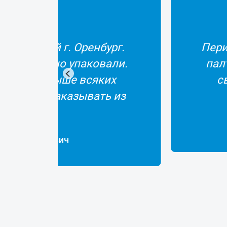
 в далекий г. Оренбург.
Пери
качественно упаковали.
палт
 а рыбка выше всяких
с
е бойтесь заказывать из
онов РФ.
р Владимирович