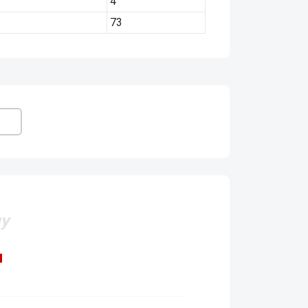
4
73
у