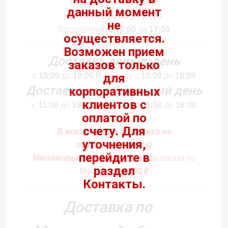
Будни c
10:00
до
19:00
Суббота c
10:00
до
18:00
Воскресенье c
10:00
до
17:00
Доставка
день-в-день
с
15:00
до
19:00
В субботу с
15:00
до
18:00
Доставка
на следующий день
с
11:00
до
19:00.
В субботу с
11:00
до
18:00
В воскресенье доставка не
осуществляется!
Минимальная
общая стоимость
заказа по
Мурманску
2500 ₽
Доставка по