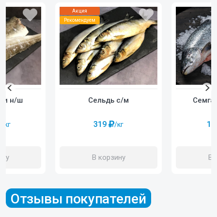
Акция
Рекомендуем
Семга 
ки н/ш
Сельдь с/м
1 
319
/кг
/кг
В 
ину
В корзину
Отзывы покупателей