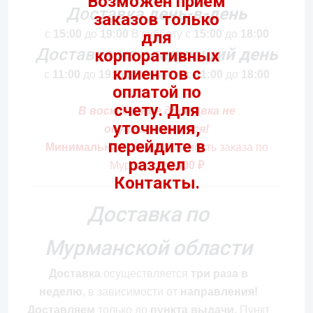
Доставка
день-в-день
с
15:00
до
19:00
В субботу с
15:00
до
18:00
Доставка
на следующий день
с
11:00
до
19:00.
В субботу с
11:00
до
18:00
В воскресенье доставка не
осуществляется!
Минимальная
общая стоимость
заказа по
Мурманску
2500 ₽
Доставка по
Мурманской области
Доставка
осуществляется
три раза в
неделю
, в зависимости от
направления!
Доставляем
только до
пункта выдачи.
Пункт