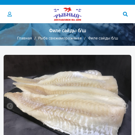
Филе сайды б/ш
Главная
Рыба свежемороженая
Филе сайды б/ш