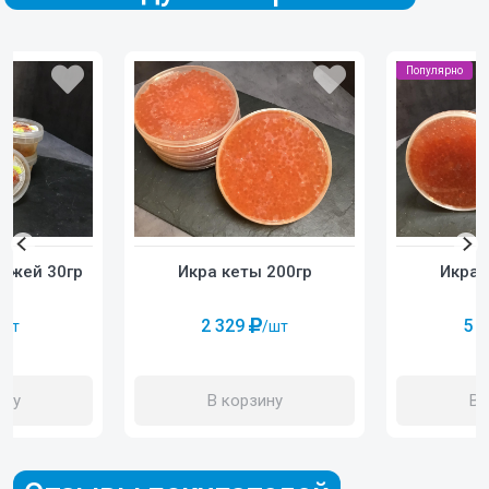
Популярно
Икра кеты 200гр
Икра 
 ежей 30гр
2 329
5 
/шт
/шт
В корзину
В 
ину