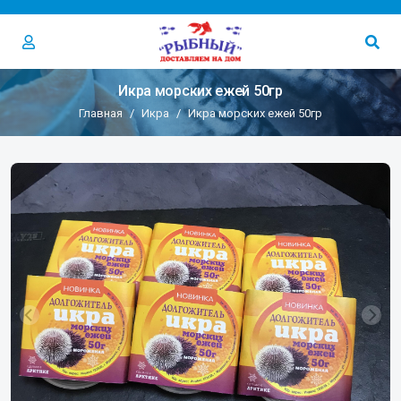
Икра морских ежей 50гр
Главная
Икра
Икра морских ежей 50гр