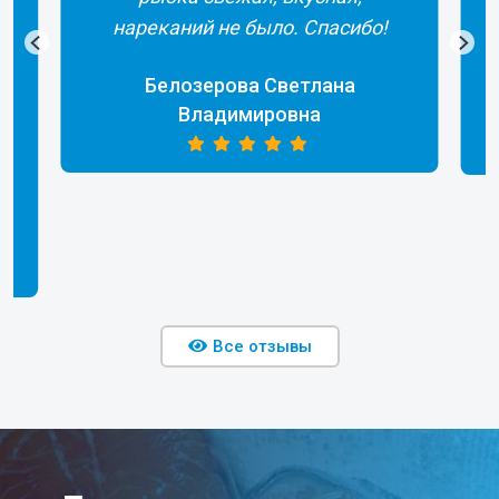
а
нареканий не было. Спасибо!
Белозерова Светлана
Владимировна
Все отзывы