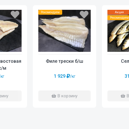
Рекомендуем
Акция
Рекомендуем
хвостовая
Филе трески б/ш
Сел
с/м
1 929
3
/кг
/кг
зину
В корзину
В