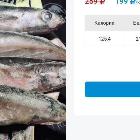
259
199
/к
Калории
Бе
125.4
2