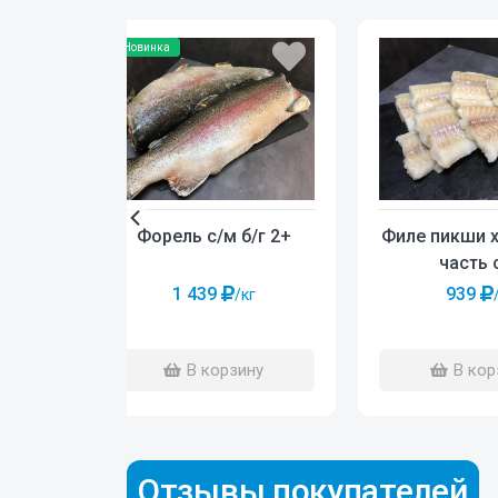
Новинка
Форель с/м б/г 2+
Филе пикши 
часть 
1 439
939
/кг
В корзину
В кор
Отзывы покупателей