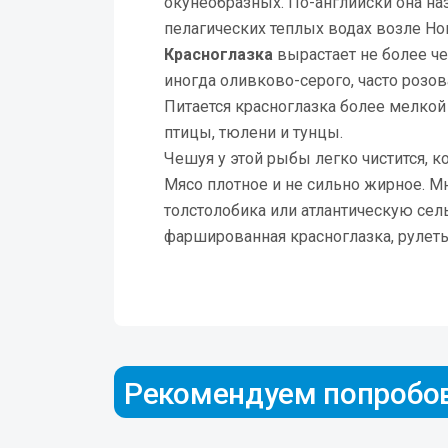
окунеобразных. По-английски она на
пелагических теплых водах возле Но
Красноглазка
вырастает не более че
иногда оливково-серого, часто розов
Питается красноглазка более мелкой
птицы, тюлени и тунцы.
Чешуя у этой рыбы легко чистится, к
Мясо плотное и не сильно жирное. Мн
толстолобика или атлантическую сель
фаршированная красноглазка, рулеты
Рекомендуем попробо