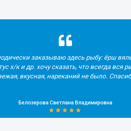
было сделано очень быстро, прекрасный с
Заказывали из другой страны как подарок
Сотрудники помогли с подбором
продукции. Получатель был в восторге!
Трофимова Екатерина Юрьевна