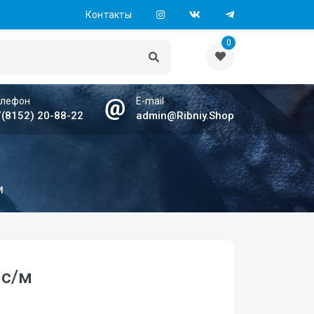
Контакты
0
елефон
E-mail
(8152) 20-88-22
admin@Ribniy.Shop
м
 с/м