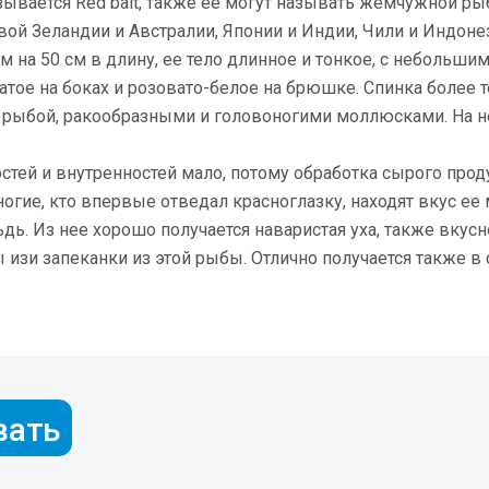
зывается Red bait, также ее могут называть жемчужной ры
вой Зеландии и Австралии, Японии и Индии, Чили и Индоне
м на 50 см в длину, ее тело длинное и тонкое, с небольши
атое на боках и розовато-белое на брюшке. Спинка более т
 рыбой, ракообразными и головоногими моллюсками. На не
остей и внутренностей мало, потому обработка сырого прод
огие, кто впервые отведал красноглазку, находят вкус ее
дь. Из нее хорошо получается наваристая уха, также вкусн
 изи запеканки из этой рыбы. Отлично получается также в
вать