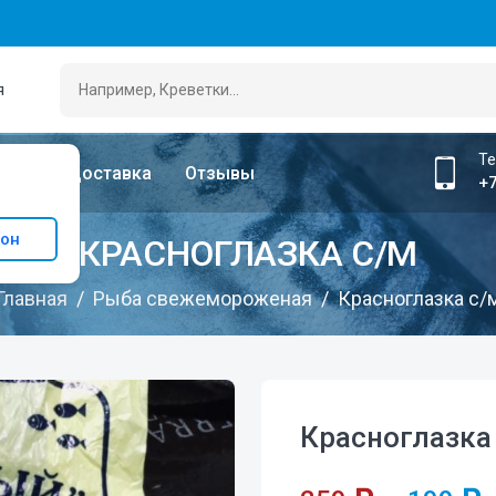
я
Т
лата
Доставка
Отзывы
+7
ион
КРАСНОГЛАЗКА С/М
Главная
Рыба свежемороженая
Красноглазка с/
Красноглазка