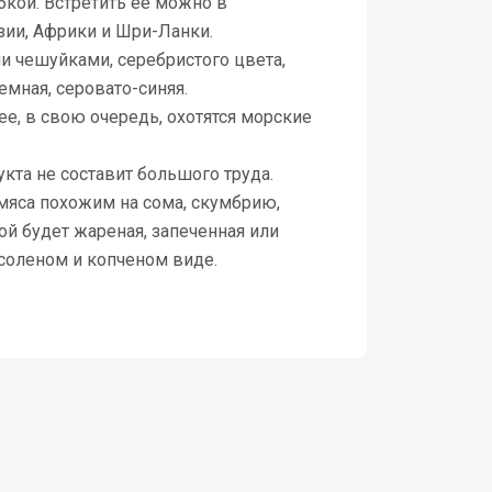
бкой. Встретить ее можно в
зии, Африки и Шри-Ланки.
ми чешуйками, серебристого цвета,
емная, серовато-синяя.
е, в свою очередь, охотятся морские
укта не составит большого труда.
 мяса похожим на сома, скумбрию,
ой будет жареная, запеченная или
 соленом и копченом виде.