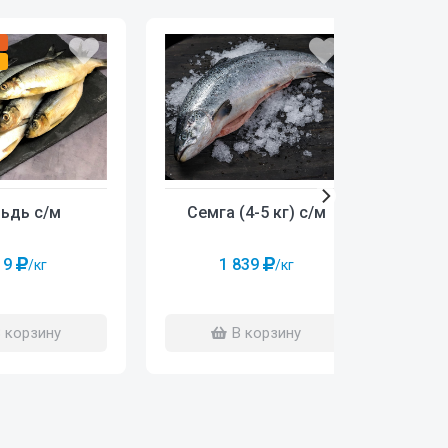
Семга (4-5 кг) с/м
ьдь с/м
С
1 839
19
/кг
/кг
В корзину
 корзину