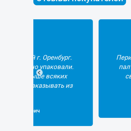
десь рыбу: ёрш вяленый,
Все 
ть, что всегда вся рыбка
ний не было. Спасибо!
на Владимировна