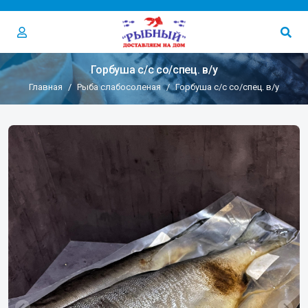
Горбуша с/с со/спец. в/у
Главная
Рыба слабосоленая
Горбуша с/с со/спец. в/у