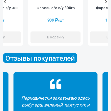
Форель с/с в/у 300гр
Форель 
/с в/у н/ш
р
939
1 
/шт
/шт
В корзину
В 
ину
Отзывы покупателей
Периодически заказываю здесь
рыбу: ёрш вяленый, палтус х/к и