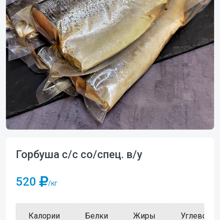
Горбуша с/с со/спец. в/у
520
/кг
Калории
Белки
Жиры
Углеводы