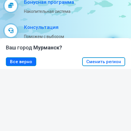
Бонусная программа
Накопительная система
Консультация
Поможем с выбором
Установить web-приложение "Магазин Рыбный".
Я согласен
Мы используем файлы cookie
.
Подробнее
Ваш город
Мурманск?
Нажмите
и выберете «На экран Домой»
Сделано в Мурманске
0
0
Все верно
Сменить регион
Собственное производство
МЕНЮ
КОРЗИНА
ИЗБРАННОЕ