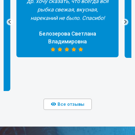
др. хочу сказать, что всегда вся
рыбка свежая, вкусная,
а
нареканий не было. Спасибо!
Белозерова Светлана
Владимировна
Все отзывы