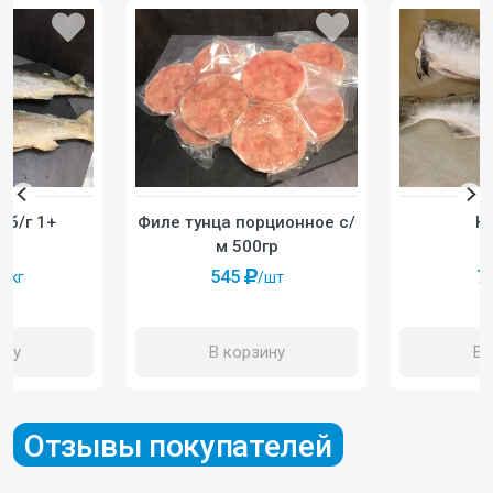
Филе тунца порционное с/
 б/г 1+
Ке
м 500гр
545
7
/шт
/кг
В корзину
ину
В 
Отзывы покупателей