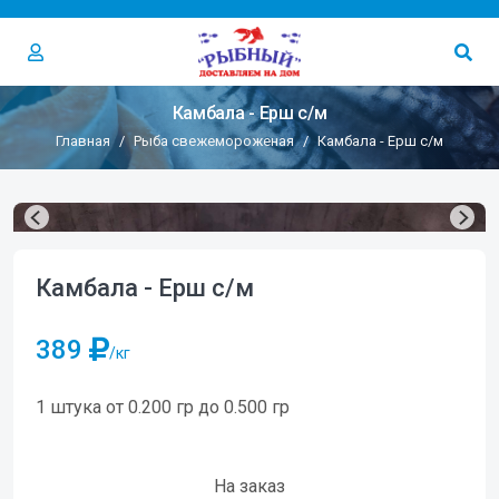
Камбала - Ерш с/м
Главная
Рыба свежемороженая
Камбала - Ерш с/м
Камбала - Ерш с/м
389
/кг
1 штука от 0.200 гр до 0.500 гр
На заказ