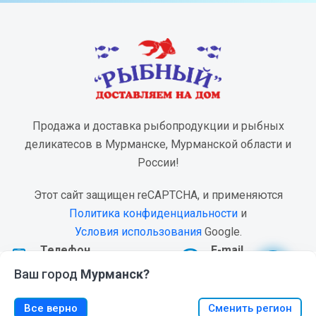
Продажа и доставка рыбопродукции и рыбных
деликатесов в Мурманске, Мурманской области и
России!
Этот сайт защищен reCAPTCHA, и применяются
Политика конфиденциальности
и
Условия использования
Google.
Телефон
E-mail
Установить web-приложение "Магазин Рыбный".
Я согласен
+7(8152) 20-88-22
admin@Ribniy.Shop
Мы используем файлы cookie
.
Подробнее
Ваш город
Мурманск?
Нажмите
и выберете «На экран Домой»
0
0
Все верно
Сменить регион
МЕНЮ
КОРЗИНА
ИЗБРАННОЕ