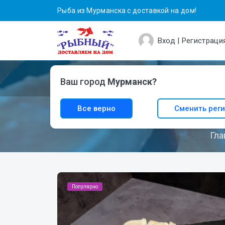
Рыба из Мурманска с доставкой на дом!
Вход | Регистраци
Главная
Каталог
Магазины
Оп
Ваш город
Мурманск?
Все верно
Сменить рег
П
Гла
Популярно