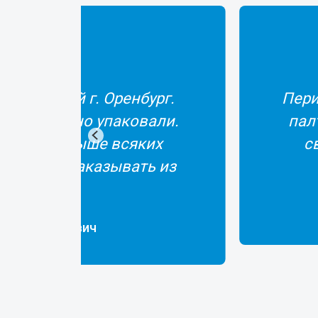
ваю здесь рыбу: ёрш вяленый,
у сказать, что всегда вся рыбка
нареканий не было. Спасибо!
 Светлана Владимировна