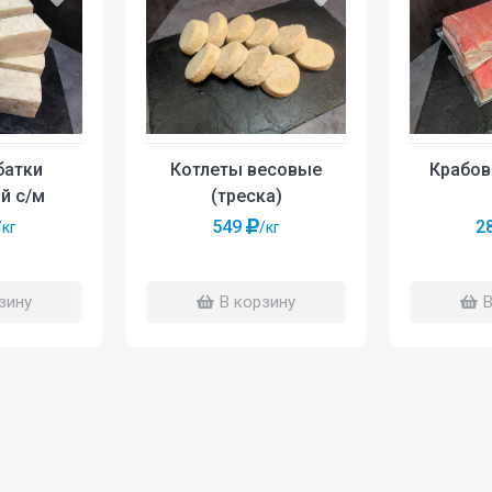
батки
Котлеты весовые
Крабов
й с/м
(треска)
549
2
/кг
/кг
зину
В корзину
В