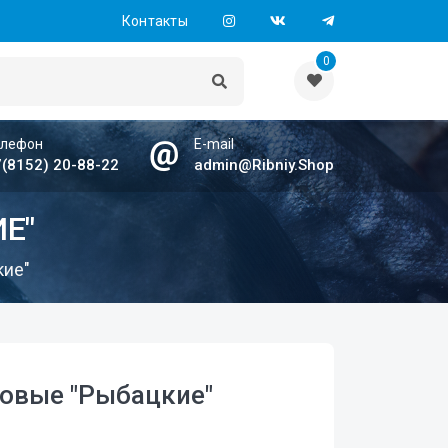
Контакты
0
елефон
E-mail
(8152) 20-88-22
admin@Ribniy.Shop
Е"
кие"
овые "Рыбацкие"