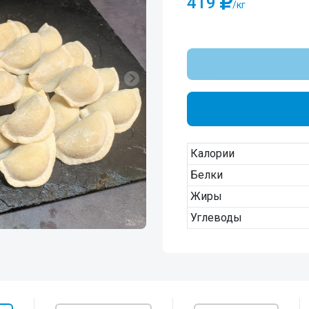
419
/кг
Калории
Белки
Жиры
Углеводы