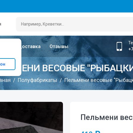
я
Т
лата
Доставка
Отзывы
+7
ион
ЕЛЬМЕНИ ВЕСОВЫЕ "РЫБАЦКИ
вная
Полуфабрикаты
Пельмени весовые "Рыбац
Пельмени вес