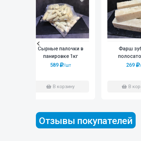
Сырные палочки в
Фарш зу
панировке 1кг
полосато
589
269
/шт
В корзину
В кор
Отзывы покупателей