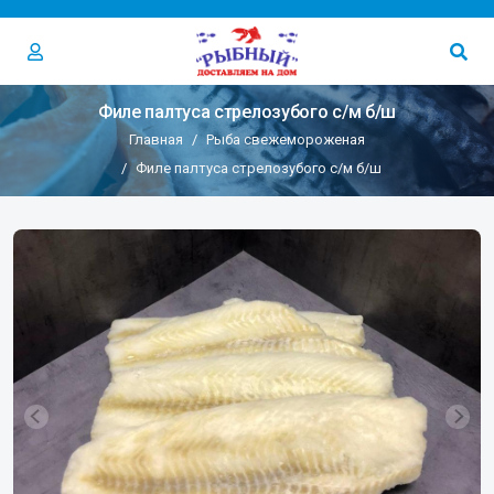
Филе палтуса стрелозубого с/м б/ш
Главная
Рыба свежемороженая
Филе палтуса стрелозубого с/м б/ш