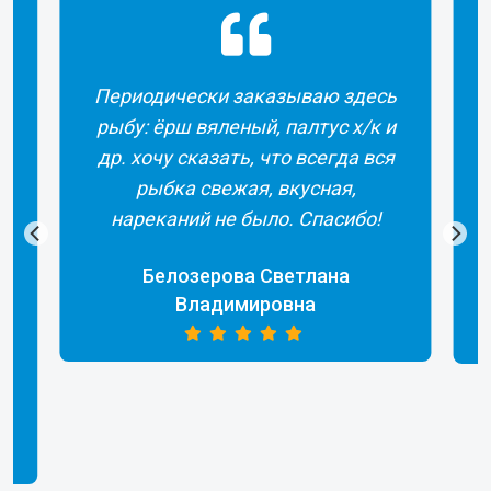
чески заказываю здесь
Все было сделано 
рш вяленый, палтус х/к и
прекрасный серви
 сказать, что всегда вся
из другой страны
ка свежая, вкусная,
Сотрудники помог
ний не было. Спасибо!
продукции. Полу
востор
лозерова Светлана
Владимировна
Трофимова Екате