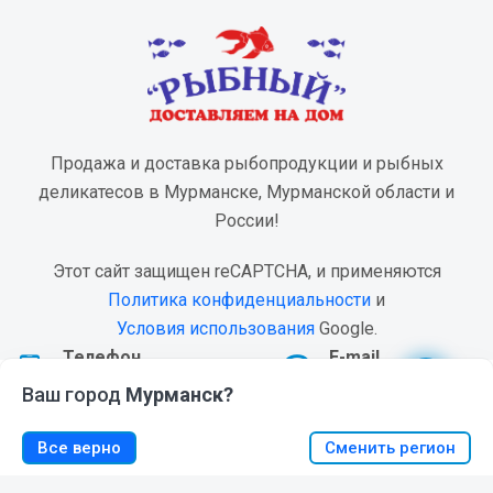
Продажа и доставка рыбопродукции и рыбных
деликатесов в Мурманске, Мурманской области и
России!
Этот сайт защищен reCAPTCHA, и применяются
Политика конфиденциальности
и
Условия использования
Google.
Телефон
E-mail
Установить web-приложение "Магазин Рыбный".
Я согласен
+7(8152) 20-88-22
admin@Ribniy.Shop
Мы используем файлы cookie
.
Подробнее
Ваш город
Мурманск?
Нажмите
и выберете «На экран Домой»
0
0
Все верно
Сменить регион
МЕНЮ
КОРЗИНА
ИЗБРАННОЕ