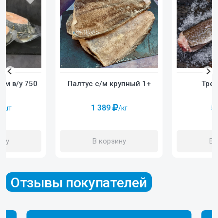
/м в/у 750
Трес
Палтус с/м крупный 1+
5
1 389
/шт
/кг
ину
В 
В корзину
Отзывы покупателей