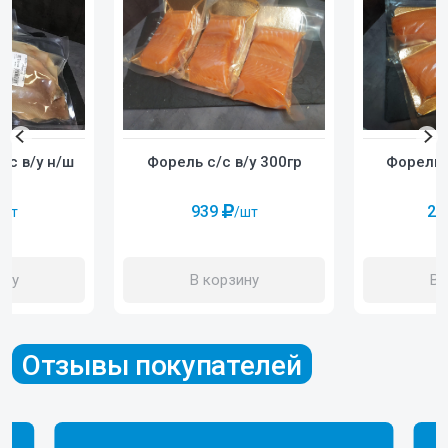
Форель с/с в/у 300гр
/с в/у н/ш
Форель 
р
939
2 
/шт
/шт
В корзину
ину
В 
Отзывы покупателей